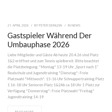
GASTSPIELER
KONTAKT
21. APRIL 2026
BY
PETER DEINLEIN
IN
NEWS
Gastspieler Während Der
Umbauphase 2026
JETZT PLATZ BUCHEN
Liebe Mitglieder und Gäste Ab heute 20.4.26 sind Platz
1&2 eröffnet und zum Tennis spielbereit. Bitte beachtet
die Platzbelegung. *Montag* 13-19 Uhr „Sport nach 1“
Realschule und Jugendtraining *Dienstag*: Freie
Platzwahl *Mittwoch*: 15-16 Uhr Schnuppertraining Platz
1 16-18 Uhr Senioren Platz 1&2Ab ca 18 Uhr 1 Platz zur
Verfügung *Donnerstag*: Freie Platzwahl *Freitag*
Jugendtraining 14-19
READ MORE