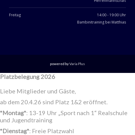
Herrenmannschaft
Freitag
14:00 - 19:00 Uhr
Bambinitraining bei Matthias
powered by
Varia Plus
Platzbelegung 2026
Liebe Mitglieder und Gäste,
ab dem 20.4.26 sind Platz 1&2 eröffnet.
*Montag*
: 13-19 Uhr „Sport nach 1“ Realschule
und Jugendtraining
*Dienstag*
: Freie Platzwahl