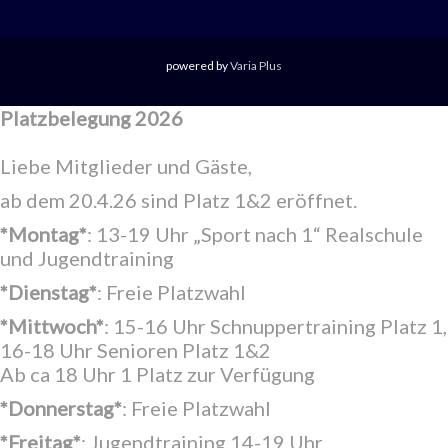
powered by
Varia Plus
Platzbelegung 2026
Liebe Mitglieder und Gäste,
ab dem 20.4.26 sind Platz 1&2 eröffnet.
*Montag*
: 13-19 Uhr „Sport nach 1“ Realschule
und Jugendtraining
*Dienstag*
: Freie Platzwahl
*Mittwoch*
: 15-16 Uhr Schnuppertraining Platz 1,
16-18 Uhr Senioren Platz 1&2
Ab ca 18 Uhr 1 Platz zur Verfügung
*Donnerstag*
: Freie Platzwahl
*Freitag*
: Jugendtraining 14-19 Uhr