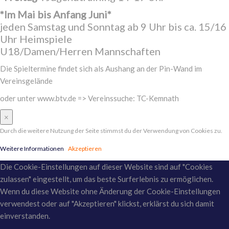
*Im Mai bis Anfang Juni*
jeden Samstag und Sonntag ab 9 Uhr bis ca. 15/16
Uhr Heimspiele
U18/Damen/Herren Mannschaften
Die Spieltermine findet sich als Aushang an der Pin-Wand im
Vereinsgelände
oder unter www.btv.de => Vereinssuche: TC-Kemnath
×
Durch die weitere Nutzung der Seite stimmst du der Verwendung von Cookies zu.
Weitere Informationen
Akzeptieren
Die Cookie-Einstellungen auf dieser Website sind auf "Cookies
zulassen" eingestellt, um das beste Surferlebnis zu ermöglichen.
Wenn du diese Website ohne Änderung der Cookie-Einstellungen
verwendest oder auf "Akzeptieren" klickst, erklärst du sich damit
einverstanden.