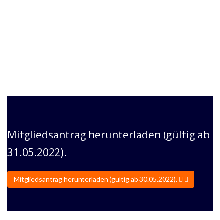
begeistert werden, sodass der Verein mittlerweile auf gut 50
Nachwuchsspieler*innen setzen kann.
Die Mitgliederzahl
beträgt nun wieder 125 (Stand Juli 2021).
Werde selbst ein Teil unserer Geschichte, wir würden uns
freuen!
Mitgliedsantrag herunterladen (gültig ab
31.05.2022).
Mitgliedsantrag herunterladen (gültig ab 30.05.2022).